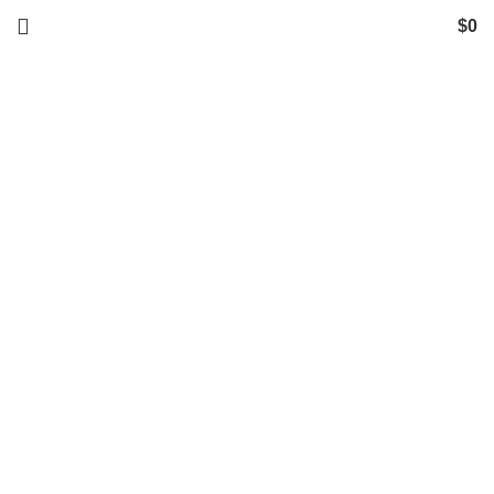
$
0
Click to enlarge