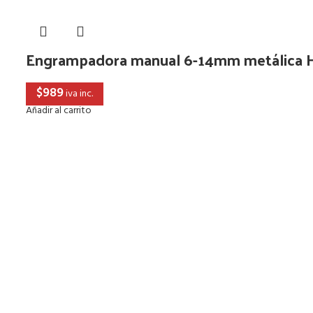
Engrampadora manual 6-14mm metálica 
$
989
iva inc.
Añadir al carrito