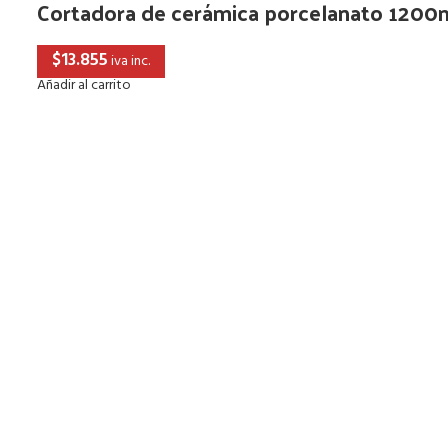
Cortadora de cerámica porcelanato 120
$
13.855
iva inc.
Añadir al carrito