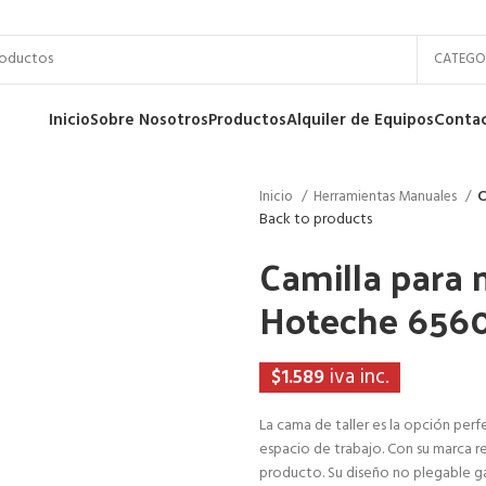
CATEGO
Inicio
Sobre Nosotros
Productos
Alquiler de Equipos
Conta
Inicio
Herramientas Manuales
C
Back to products
Camilla para 
Hoteche 656
iva inc.
$
1.589
La cama de taller es la opción per
espacio de trabajo. Con su marca r
producto. Su diseño no plegable ga