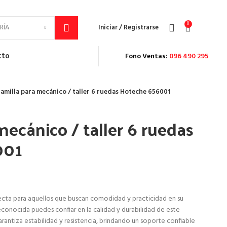
Envío Gratis con su pedidos superior a $5.000
0
$
0
RÍA
Iniciar / Registrarse
cto
Fono Ventas:
096 490 295
amilla para mecánico / taller 6 ruedas Hoteche 656001
mecánico / taller 6 ruedas
001
fecta para aquellos que buscan comodidad y practicidad en su
econocida puedes confiar en la calidad y durabilidad de este
rantiza estabilidad y resistencia, brindando un soporte confiable