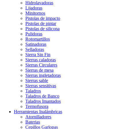
Hidrolavadoras
Lijadoras
Minitornos
Pistolas de impacto
Pistolas de pintar
Pistolas de silicona
Pulidoras
Rotomartillos
Satinadoras
Selladoras
Sierra Sin Fin
Sierras caladoras
Sierras Circulares
Sierras de mesa
Sierras ingletadoras
Sierras sable
Sierras sensitivas
Taladros
Taladros de Banco
Taladros Imantados
Termofusora
Herramientas Inalámbricas
Atornilladores
Baterias
Cepillos Garlopas