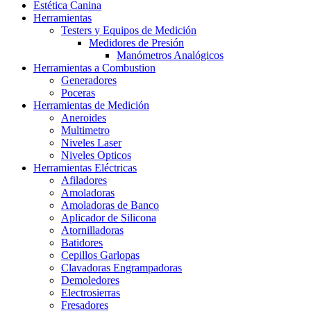
Estética Canina
Herramientas
Testers y Equipos de Medición
Medidores de Presión
Manómetros Analógicos
Herramientas a Combustion
Generadores
Poceras
Herramientas de Medición
Aneroides
Multimetro
Niveles Laser
Niveles Opticos
Herramientas Eléctricas
Afiladores
Amoladoras
Amoladoras de Banco
Aplicador de Silicona
Atornilladoras
Batidores
Cepillos Garlopas
Clavadoras Engrampadoras
Demoledores
Electrosierras
Fresadores