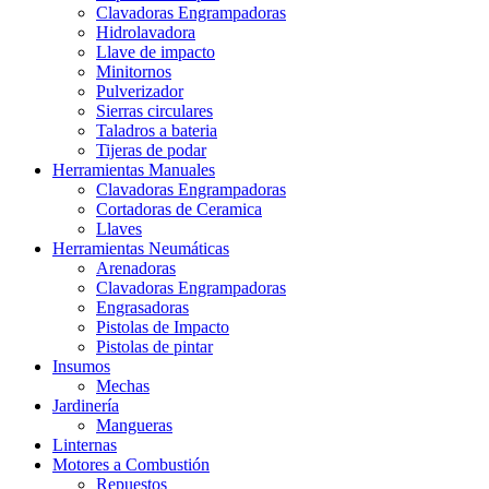
Clavadoras Engrampadoras
Hidrolavadora
Llave de impacto
Minitornos
Pulverizador
Sierras circulares
Taladros a bateria
Tijeras de podar
Herramientas Manuales
Clavadoras Engrampadoras
Cortadoras de Ceramica
Llaves
Herramientas Neumáticas
Arenadoras
Clavadoras Engrampadoras
Engrasadoras
Pistolas de Impacto
Pistolas de pintar
Insumos
Mechas
Jardinería
Mangueras
Linternas
Motores a Combustión
Repuestos