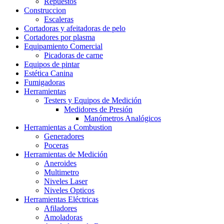
Repuestos
Construccion
Escaleras
Cortadoras y afeitadoras de pelo
Cortadores por plasma
Equipamiento Comercial
Picadoras de carne
Equipos de pintar
Estética Canina
Fumigadoras
Herramientas
Testers y Equipos de Medición
Medidores de Presión
Manómetros Analógicos
Herramientas a Combustion
Generadores
Poceras
Herramientas de Medición
Aneroides
Multimetro
Niveles Laser
Niveles Opticos
Herramientas Eléctricas
Afiladores
Amoladoras