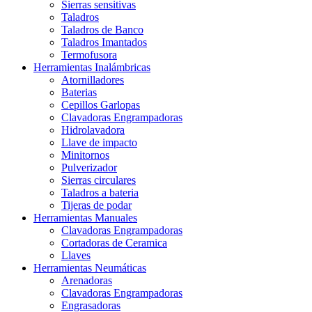
Sierras sensitivas
Taladros
Taladros de Banco
Taladros Imantados
Termofusora
Herramientas Inalámbricas
Atornilladores
Baterias
Cepillos Garlopas
Clavadoras Engrampadoras
Hidrolavadora
Llave de impacto
Minitornos
Pulverizador
Sierras circulares
Taladros a bateria
Tijeras de podar
Herramientas Manuales
Clavadoras Engrampadoras
Cortadoras de Ceramica
Llaves
Herramientas Neumáticas
Arenadoras
Clavadoras Engrampadoras
Engrasadoras