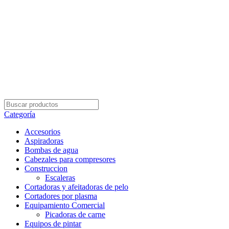
Envío Gratis con su pedidos superior a $5.000
Categoría
Accesorios
Aspiradoras
Bombas de agua
Cabezales para compresores
Construccion
Escaleras
Cortadoras y afeitadoras de pelo
Cortadores por plasma
Equipamiento Comercial
Picadoras de carne
Equipos de pintar