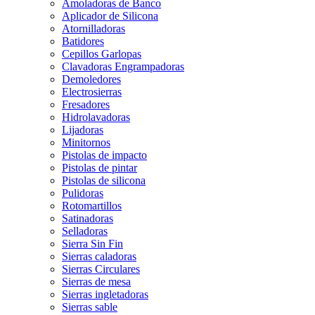
Amoladoras de Banco
Aplicador de Silicona
Atornilladoras
Batidores
Cepillos Garlopas
Clavadoras Engrampadoras
Demoledores
Electrosierras
Fresadores
Hidrolavadoras
Lijadoras
Minitornos
Pistolas de impacto
Pistolas de pintar
Pistolas de silicona
Pulidoras
Rotomartillos
Satinadoras
Selladoras
Sierra Sin Fin
Sierras caladoras
Sierras Circulares
Sierras de mesa
Sierras ingletadoras
Sierras sable