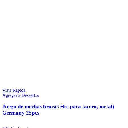
Vista Rápida
Agregar a Deseados
Juego de mechas brocas Hss para (acero, metal)
Germany 25pcs
$
1.589
iva inc.