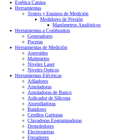
Estética Canina
Herramientas
Testers y Equipos de Medición
Medidores de Presión
Manómetros Analógicos
Herramientas a Combustion
Generadores
Poceras
Herramientas de Medición
Aneroides
Multimetro
Niveles Laser
Niveles Opticos
Herramientas Eléctricas
Afiladores
Amoladoras
Amoladoras de Banco
Aplicador de Silicona
Atornilladoras
Batidores
Cepillos Garlopas
Clavadoras Engrampadoras
Demoledores
Electrosierras
Fresadores