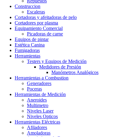
Repuestos
Construccion
Escaleras
Cortadoras y afeitadoras de pelo
Cortadores por plasma
Equipamiento Comercial
Picadoras de carne
Equipos de pintar
Estética Canina
Fumigadoras
Herramientas
Testers y Equipos de Medición
Medidores de Presión
Manómetros Analógicos
Herramientas a Combustion
Generadores
Poceras
Herramientas de Medición
Aneroides
Multimetro
Niveles Laser
Niveles Opticos
Herramientas Eléctricas
Afiladores
Amoladoras