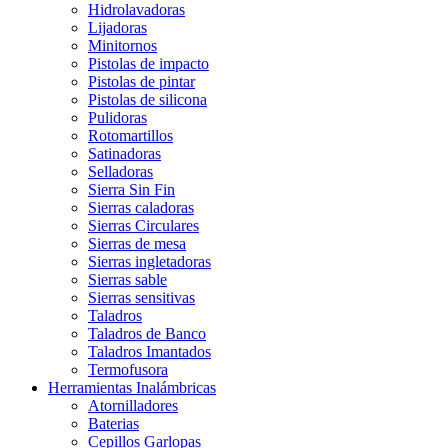
Hidrolavadoras
Lijadoras
Minitornos
Pistolas de impacto
Pistolas de pintar
Pistolas de silicona
Pulidoras
Rotomartillos
Satinadoras
Selladoras
Sierra Sin Fin
Sierras caladoras
Sierras Circulares
Sierras de mesa
Sierras ingletadoras
Sierras sable
Sierras sensitivas
Taladros
Taladros de Banco
Taladros Imantados
Termofusora
Herramientas Inalámbricas
Atornilladores
Baterias
Cepillos Garlopas