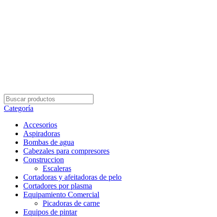
Envío Gratis con su pedidos superior a $5.000
Categoría
Accesorios
Aspiradoras
Bombas de agua
Cabezales para compresores
Construccion
Escaleras
Cortadoras y afeitadoras de pelo
Cortadores por plasma
Equipamiento Comercial
Picadoras de carne
Equipos de pintar