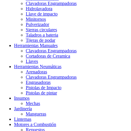
Clavadoras Engrampadoras
Hidrolavadora
Llave de impacto
Minitornos
Pulverizador
Sierras circulares
Taladros a bateria
Tijeras de podar
Herramientas Manuales
Clavadoras Engrampadoras
Cortadoras de Ceramica
Llaves
Herramientas Neumáticas
Arenadoras
Clavadoras Engrampadoras
Engrasadoras
Pistolas de Impacto
Pistolas de pintar
Insumos
Mechas
Jardinería
Mangueras
Linternas
Motores a Combustión
Repuestos