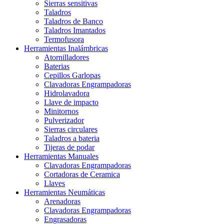
Sierras sensitivas
Taladros
Taladros de Banco
Taladros Imantados
Termofusora
Herramientas Inalámbricas
Atornilladores
Baterias
Cepillos Garlopas
Clavadoras Engrampadoras
Hidrolavadora
Llave de impacto
Minitornos
Pulverizador
Sierras circulares
Taladros a bateria
Tijeras de podar
Herramientas Manuales
Clavadoras Engrampadoras
Cortadoras de Ceramica
Llaves
Herramientas Neumáticas
Arenadoras
Clavadoras Engrampadoras
Engrasadoras