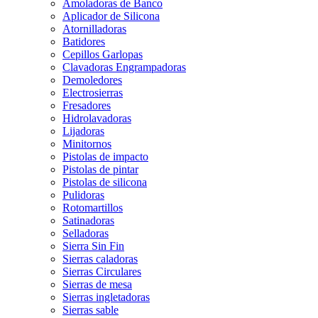
Amoladoras de Banco
Aplicador de Silicona
Atornilladoras
Batidores
Cepillos Garlopas
Clavadoras Engrampadoras
Demoledores
Electrosierras
Fresadores
Hidrolavadoras
Lijadoras
Minitornos
Pistolas de impacto
Pistolas de pintar
Pistolas de silicona
Pulidoras
Rotomartillos
Satinadoras
Selladoras
Sierra Sin Fin
Sierras caladoras
Sierras Circulares
Sierras de mesa
Sierras ingletadoras
Sierras sable