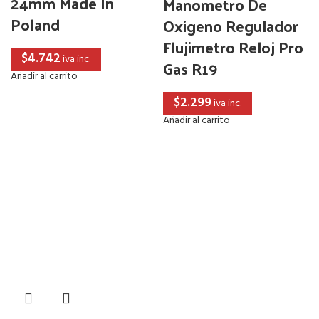
24mm Made In
Manometro De
Poland
Oxigeno Regulador
Flujimetro Reloj Pro
$
4.742
iva inc.
Gas R19
Añadir al carrito
$
2.299
iva inc.
Añadir al carrito