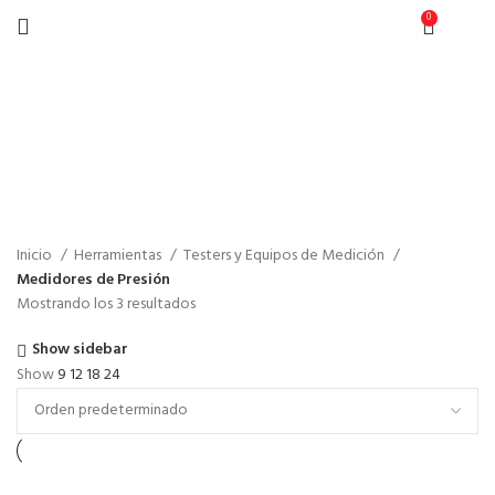
0
$
0
Medidores de Presión
Inicio
Herramientas
Testers y Equipos de Medición
Medidores de Presión
Mostrando los 3 resultados
Show sidebar
Show
9
12
18
24