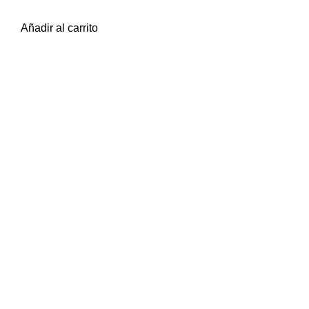
$
39.999
iva inc.
Añadir al carrito