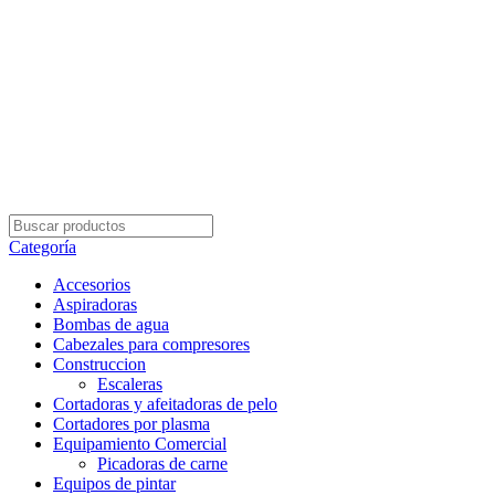
Envío Gratis con su pedidos superior a $5.000
Categoría
Accesorios
Aspiradoras
Bombas de agua
Cabezales para compresores
Construccion
Escaleras
Cortadoras y afeitadoras de pelo
Cortadores por plasma
Equipamiento Comercial
Picadoras de carne
Equipos de pintar