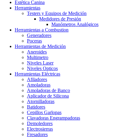
Estética Canina
Herramientas
Testers y Equipos de Medición
Medidores de Presión
Manómetros Analógicos
Herramientas a Combustion
Generadores
Poceras
Herramientas de Medición
Aneroides
Multimetro
Niveles Laser
Niveles Opticos
Herramientas Eléctricas
Afiladores
Amoladoras
Amoladoras de Banco
Aplicador de Silicona
Atornilladoras
Batidores
Cepillos Garlopas
Clavadoras Engrampadoras
Demoledores
Electrosierras
Fresadores