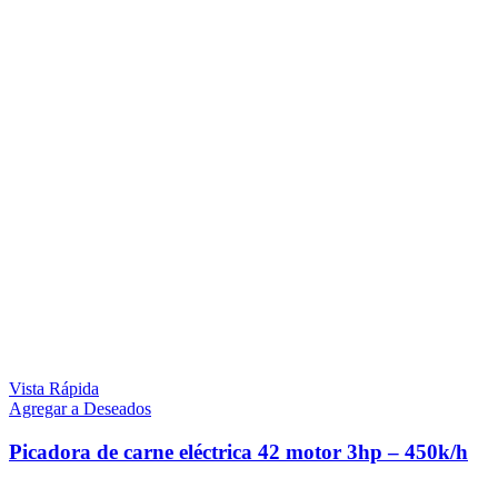
Vista Rápida
Agregar a Deseados
Picadora de carne eléctrica 42 motor 3hp – 450k/h
$
34.889
iva inc.