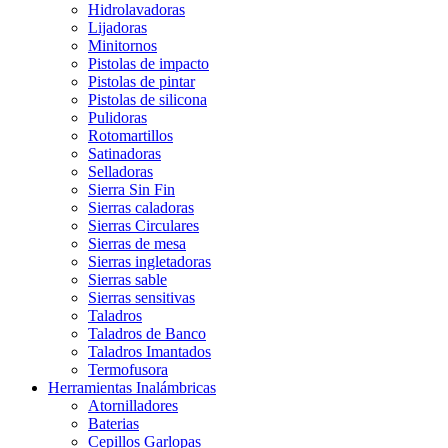
Hidrolavadoras
Lijadoras
Minitornos
Pistolas de impacto
Pistolas de pintar
Pistolas de silicona
Pulidoras
Rotomartillos
Satinadoras
Selladoras
Sierra Sin Fin
Sierras caladoras
Sierras Circulares
Sierras de mesa
Sierras ingletadoras
Sierras sable
Sierras sensitivas
Taladros
Taladros de Banco
Taladros Imantados
Termofusora
Herramientas Inalámbricas
Atornilladores
Baterias
Cepillos Garlopas