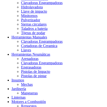
Clavadoras Engrampadoras
Hidrolavadora
Llave de impacto
Minitornos
Pulverizador
Sierras circulares
Taladros a bateria
Tijeras de podar
Herramientas Manuales
Clavadoras Engrampadoras
Cortadoras de Ceramica
Llaves
Herramientas Neumáticas
Arenadoras
Clavadoras Engrampadoras
Engrasadoras
Pistolas de Impacto
Pistolas de pintar
Insumos
Mechas
Jardinería
Mangueras
Linternas
Motores a Combustión
Repuestos