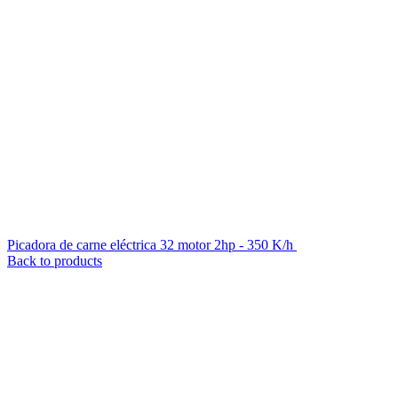
Picadora de carne eléctrica 32 motor 2hp - 350 K/h
$
19.889
iva inc.
Back to products