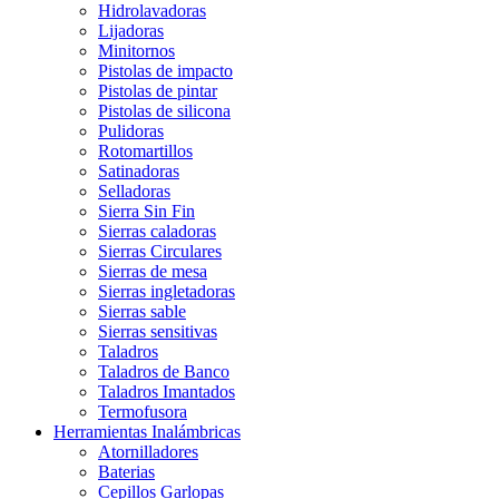
Hidrolavadoras
Lijadoras
Minitornos
Pistolas de impacto
Pistolas de pintar
Pistolas de silicona
Pulidoras
Rotomartillos
Satinadoras
Selladoras
Sierra Sin Fin
Sierras caladoras
Sierras Circulares
Sierras de mesa
Sierras ingletadoras
Sierras sable
Sierras sensitivas
Taladros
Taladros de Banco
Taladros Imantados
Termofusora
Herramientas Inalámbricas
Atornilladores
Baterias
Cepillos Garlopas