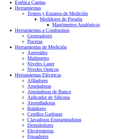
Estética Canina
Herramientas
Testers y Equipos de Medición
Medidores de Presión
Manómetros Analógicos
Herramientas a Combustion
Generadores
Poceras
Herramientas de Medición
Aneroides
Multimetro
Niveles Laser
Niveles Opticos
Herramientas Eléctricas
Afiladores
Amoladoras
Amoladoras de Banco
Aplicador de Silicona
Atornilladoras
Batidores
Cepillos Garlopas
Clavadoras Engrampadoras
Demoledores
Electrosierras
Fresadores