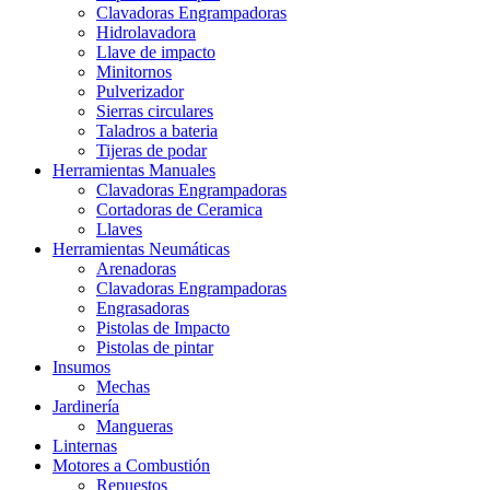
Clavadoras Engrampadoras
Hidrolavadora
Llave de impacto
Minitornos
Pulverizador
Sierras circulares
Taladros a bateria
Tijeras de podar
Herramientas Manuales
Clavadoras Engrampadoras
Cortadoras de Ceramica
Llaves
Herramientas Neumáticas
Arenadoras
Clavadoras Engrampadoras
Engrasadoras
Pistolas de Impacto
Pistolas de pintar
Insumos
Mechas
Jardinería
Mangueras
Linternas
Motores a Combustión
Repuestos