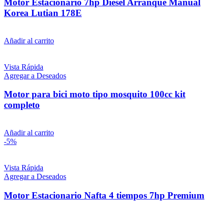
Motor Estacionario 7hp Diesel Arranque Manual
Korea Lutian 178E
$
35.960
iva inc.
Añadir al carrito
Vista Rápida
Agregar a Deseados
Motor para bici moto tipo mosquito 100cc kit
completo
$
12.889
iva inc.
Añadir al carrito
-5%
Vista Rápida
Agregar a Deseados
Motor Estacionario Nafta 4 tiempos 7hp Premium
$
8.989
El precio original era: $8.989.
$
8.539
El precio actual es: