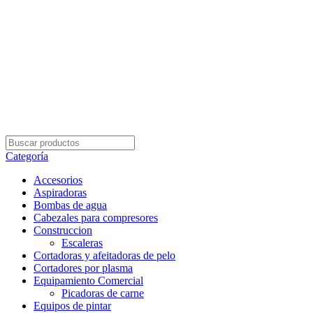
Envío Gratis con su pedidos superior a $5.000
Categoría
Accesorios
Aspiradoras
Bombas de agua
Cabezales para compresores
Construccion
Escaleras
Cortadoras y afeitadoras de pelo
Cortadores por plasma
Equipamiento Comercial
Picadoras de carne
Equipos de pintar