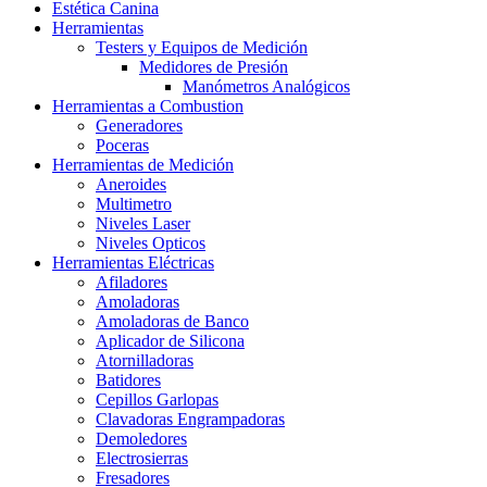
Estética Canina
Herramientas
Testers y Equipos de Medición
Medidores de Presión
Manómetros Analógicos
Herramientas a Combustion
Generadores
Poceras
Herramientas de Medición
Aneroides
Multimetro
Niveles Laser
Niveles Opticos
Herramientas Eléctricas
Afiladores
Amoladoras
Amoladoras de Banco
Aplicador de Silicona
Atornilladoras
Batidores
Cepillos Garlopas
Clavadoras Engrampadoras
Demoledores
Electrosierras
Fresadores