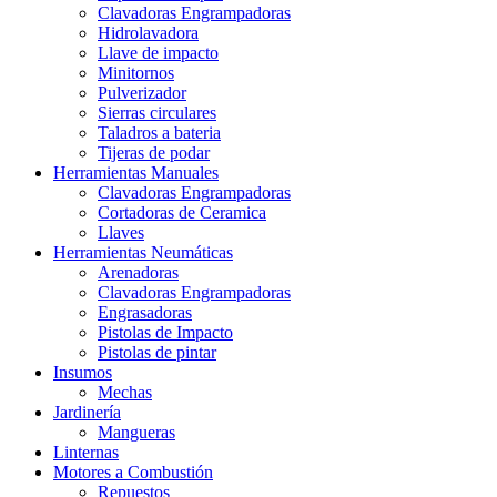
Clavadoras Engrampadoras
Hidrolavadora
Llave de impacto
Minitornos
Pulverizador
Sierras circulares
Taladros a bateria
Tijeras de podar
Herramientas Manuales
Clavadoras Engrampadoras
Cortadoras de Ceramica
Llaves
Herramientas Neumáticas
Arenadoras
Clavadoras Engrampadoras
Engrasadoras
Pistolas de Impacto
Pistolas de pintar
Insumos
Mechas
Jardinería
Mangueras
Linternas
Motores a Combustión
Repuestos