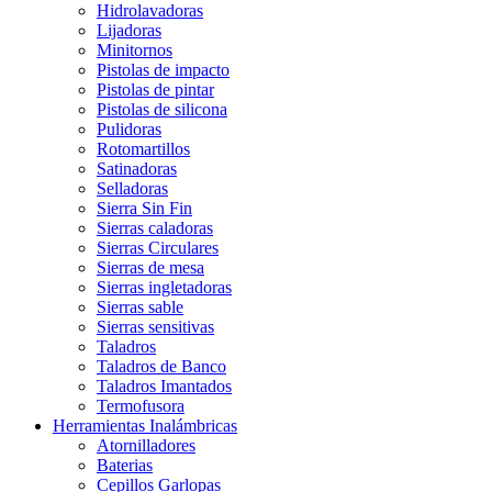
Hidrolavadoras
Lijadoras
Minitornos
Pistolas de impacto
Pistolas de pintar
Pistolas de silicona
Pulidoras
Rotomartillos
Satinadoras
Selladoras
Sierra Sin Fin
Sierras caladoras
Sierras Circulares
Sierras de mesa
Sierras ingletadoras
Sierras sable
Sierras sensitivas
Taladros
Taladros de Banco
Taladros Imantados
Termofusora
Herramientas Inalámbricas
Atornilladores
Baterias
Cepillos Garlopas