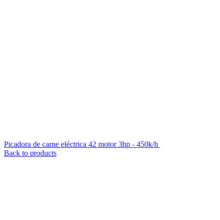
Picadora de carne eléctrica 42 motor 3hp - 450k/h
$
34.889
iva inc.
Back to products