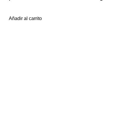
$
3.378
iva inc.
Añadir al carrito