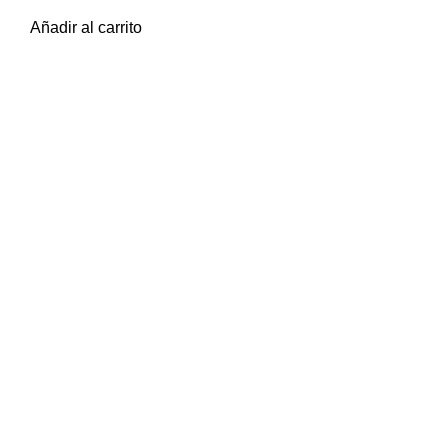
$
17.879
iva inc.
Añadir al carrito