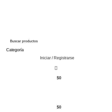
Envío Gratis con su pedidos superior a $5.000
Categoría
Iniciar / Registrarse
$
0
$
0