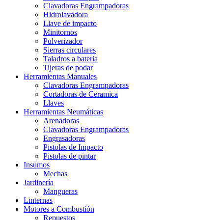
Clavadoras Engrampadoras
Hidrolavadora
Llave de impacto
Minitornos
Pulverizador
Sierras circulares
Taladros a bateria
Tijeras de podar
Herramientas Manuales
Clavadoras Engrampadoras
Cortadoras de Ceramica
Llaves
Herramientas Neumáticas
Arenadoras
Clavadoras Engrampadoras
Engrasadoras
Pistolas de Impacto
Pistolas de pintar
Insumos
Mechas
Jardinería
Mangueras
Linternas
Motores a Combustión
Repuestos