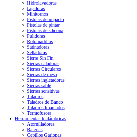
Hidrolavadoras
Lijadoras
Minitornos
Pistolas de impacto
Pistolas de pintar
Pistolas de silicona
Pulidoras
Rotomartillos
Satinadoras
Selladoras
Sierra Sin Fin
Sierras caladoras
Sierras Circulares
Sierras de mesa
Sierras ingletadoras
Sierras sable
Sierras sensitivas
Taladros
Taladros de Banco
Taladros Imantados
Termofusora
Herramientas Inalámbricas
Atornilladores
Baterias
Cepillos Garlopas