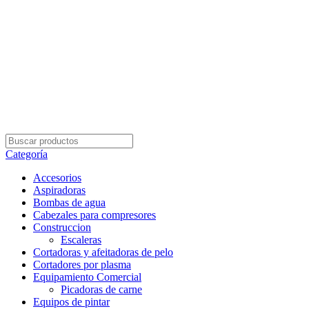
Envío Gratis con su pedidos superior a $5.000
Categoría
Accesorios
Aspiradoras
Bombas de agua
Cabezales para compresores
Construccion
Escaleras
Cortadoras y afeitadoras de pelo
Cortadores por plasma
Equipamiento Comercial
Picadoras de carne
Equipos de pintar