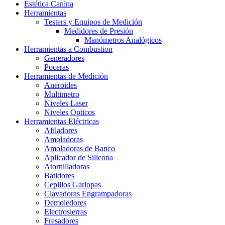
Estética Canina
Herramientas
Testers y Equipos de Medición
Medidores de Presión
Manómetros Analógicos
Herramientas a Combustion
Generadores
Poceras
Herramientas de Medición
Aneroides
Multimetro
Niveles Laser
Niveles Opticos
Herramientas Eléctricas
Afiladores
Amoladoras
Amoladoras de Banco
Aplicador de Silicona
Atornilladoras
Batidores
Cepillos Garlopas
Clavadoras Engrampadoras
Demoledores
Electrosierras
Fresadores