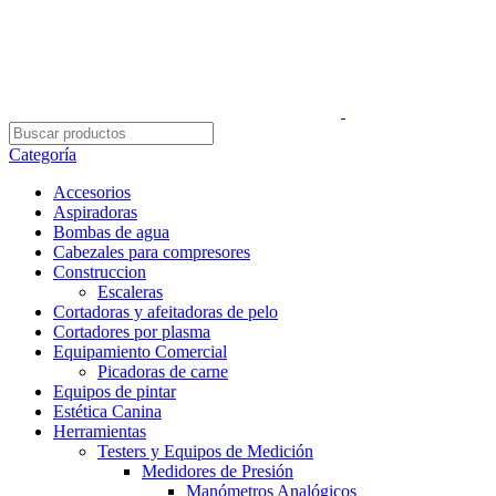
Envío Gratis con su pedidos superior a $5.000
Categoría
Accesorios
Aspiradoras
Bombas de agua
Cabezales para compresores
Construccion
Escaleras
Cortadoras y afeitadoras de pelo
Cortadores por plasma
Equipamiento Comercial
Picadoras de carne
Equipos de pintar
Estética Canina
Herramientas
Testers y Equipos de Medición
Medidores de Presión
Manómetros Analógicos