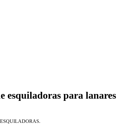
889
iva inc.
de esquiladoras para lanares
 ESQUILADORAS.