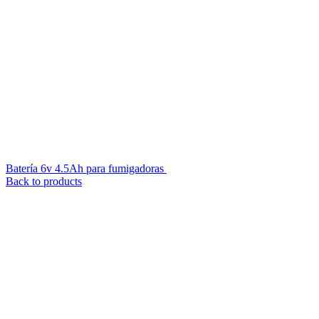
Batería 6v 4.5Ah para fumigadoras
$
489
iva inc.
Back to products