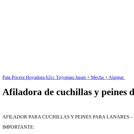
Pala Pocera Hoyadora 62cc Toyomaq Japan + Mecha + Alargue
$
18.
Afiladora de cuchillas y peines 
$
23.889
iva inc.
AFILADOR PARA CUCHILLAS Y PEINES PARA LANARES –
IMPORTANTE: