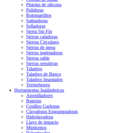
Pistolas de silicona
Pulidoras
Rotomartillos
Satinadoras
Selladoras
Sierra Sin Fin
Sierras caladoras
Sierras Circulares
Sierras de mesa
Sierras ingletadoras
Sierras sable
Sierras sensitivas
Taladros
Taladros de Banco
Taladros Imantados
Termofusora
Herramientas Inalámbricas
Atornilladores
Baterias
Cepillos Garlopas
Clavadoras Engrampadoras
Hidrolavadora
Llave de impacto
Minitornos
Pulverizador