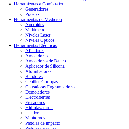
Herramientas a Combustion
Generadores
Poceras
Herramientas de Medición
Aneroides
Multimetro
Niveles Laser
Niveles Opticos
Herramientas Eléctricas
Afiladores
Amoladoras
Amoladoras de Banco
Aplicador de Silicona
Atornilladoras
Batidores
Cepillos Garlopas
Clavadoras Engrampadoras
Demoledores
Electrosierras
Fresadores
Hidrolavadoras
Lijadoras
Minitornos
Pistolas de impacto
Pistolas de pintar