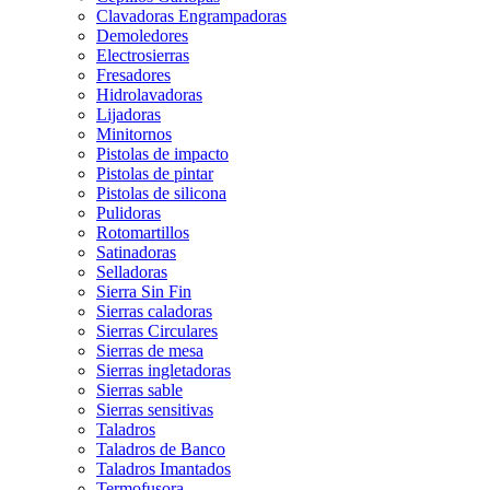
Clavadoras Engrampadoras
Demoledores
Electrosierras
Fresadores
Hidrolavadoras
Lijadoras
Minitornos
Pistolas de impacto
Pistolas de pintar
Pistolas de silicona
Pulidoras
Rotomartillos
Satinadoras
Selladoras
Sierra Sin Fin
Sierras caladoras
Sierras Circulares
Sierras de mesa
Sierras ingletadoras
Sierras sable
Sierras sensitivas
Taladros
Taladros de Banco
Taladros Imantados
Termofusora