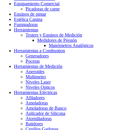
Equipamiento Comercial
Picadoras de carne
Equipos de pintar
Estética Canina
Fumigadoras
Herramientas
Testers y Equipos de Medición
Medidores de Presión
Manómetros Analógicos
Herramientas a Combustion
Generadores
Poceras
Herramientas de Medición
Aneroides
Multimetro
Niveles Laser
Niveles Opticos
Herramientas Eléctricas
Afiladores
Amoladoras
Amoladoras de Banco
Aplicador de Silicona
Atornilladoras
Batidores
Cepillos Garlopas