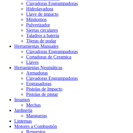
Clavadoras Engrampadoras
Hidrolavadora
Llave de impacto
Minitornos
Pulverizador
Sierras circulares
Taladros a bateria
Tijeras de podar
Herramientas Manuales
Clavadoras Engrampadoras
Cortadoras de Ceramica
Llaves
Herramientas Neumáticas
Arenadoras
Clavadoras Engrampadoras
Engrasadoras
Pistolas de Impacto
Pistolas de pintar
Insumos
Mechas
Jardinería
Mangueras
Linternas
Motores a Combustión
Repuestos