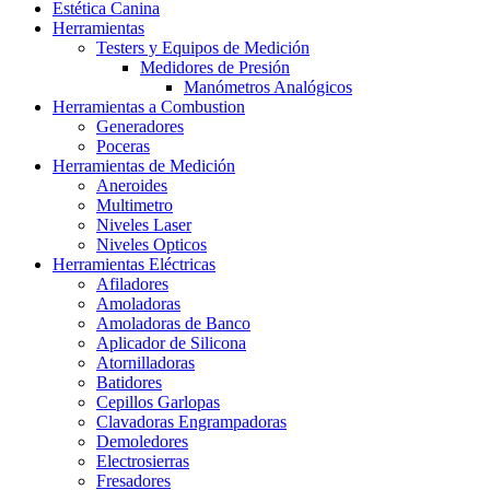
Estética Canina
Herramientas
Testers y Equipos de Medición
Medidores de Presión
Manómetros Analógicos
Herramientas a Combustion
Generadores
Poceras
Herramientas de Medición
Aneroides
Multimetro
Niveles Laser
Niveles Opticos
Herramientas Eléctricas
Afiladores
Amoladoras
Amoladoras de Banco
Aplicador de Silicona
Atornilladoras
Batidores
Cepillos Garlopas
Clavadoras Engrampadoras
Demoledores
Electrosierras
Fresadores