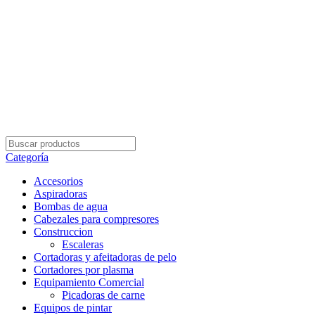
Envío Gratis con su pedidos superior a $5.000
Categoría
Accesorios
Aspiradoras
Bombas de agua
Cabezales para compresores
Construccion
Escaleras
Cortadoras y afeitadoras de pelo
Cortadores por plasma
Equipamiento Comercial
Picadoras de carne
Equipos de pintar