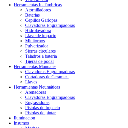
Herramientas Inalámbricas
Atornilladores
Baterias
Cepillos Garlopas
Clavadoras Engrampadoras
Hidrolavadora
Llave de impacto
Minitornos
Pulverizador
Sierras circulares
Taladros a bateria
Tijeras de podar
Herramientas Manuales
Clavadoras Engrampadoras
Cortadoras de Ceramica
Llaves
Herramientas Neumáticas
Arenadoras
Clavadoras Engrampadoras
Engrasadoras
Pistolas de Impacto
Pistolas de pintar
Iluminacion
Insumos