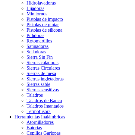
Hidrolavadoras
Lijadoras
Minitornos
Pistolas de impacto
Pistolas de pintar
Pistolas de silicona
Pulidoras
Rotomartillos
Satinadoras
Selladoras
Sierra Sin Fin
Sierras caladoras
Sierras Circulares
Sierras de mesa
Sierras ingletadoras
Sierras sable
Sierras sensitivas
Taladros
Taladros de Banco
Taladros Imantados
Termofusora
Herramientas Inalámbricas
Atornilladores
Baterias
Cepillos Garlopas